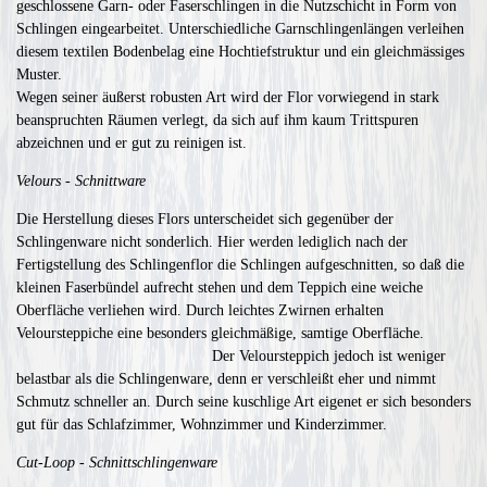
geschlossene Garn- oder Faserschlingen in die Nutzschicht in Form von
Schlingen eingearbeitet. Unterschiedliche Garnschlingenlängen verleihen
diesem textilen Bodenbelag eine Hochtiefstruktur und ein gleichmässiges
Muster.
Wegen seiner äußerst robusten Art wird der Flor vorwiegend in stark
beanspruchten Räumen verlegt, da sich auf ihm kaum Trittspuren
abzeichnen und er gut zu reinigen ist.
Velours - Schnittware
Die Herstellung dieses Flors unterscheidet sich gegenüber der
Schlingenware nicht sonderlich. Hier werden lediglich nach der
Fertigstellung des Schlingenflor die Schlingen aufgeschnitten, so daß die
kleinen Faserbündel aufrecht stehen und dem Teppich eine weiche
Oberfläche verliehen wird. Durch leichtes Zwirnen erhalten
Veloursteppiche eine besonders gleichmäßige, samtige Oberfläche.
Der Veloursteppich jedoch ist weniger
belastbar als die Schlingenware, denn er verschleißt eher und nimmt
Schmutz schneller an. Durch seine kuschlige Art eigenet er sich besonders
gut für das Schlafzimmer, Wohnzimmer und Kinderzimmer.
Cut-Loop - Schnittschlingenware