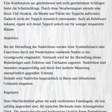
Eine Kombination aus geschnittenen und nicht geschnittenen Schlingen
bietet die Schnittschlinge. Durch diese Verarbeitungsart entsteht eine
Hoch-Tief-Struktur, die Muster und Fläche des Teppichs auflockern.
Dadurch wirkt der Teppich wesentlich interessanter. Auch als Reliefware
bekannt, eigent sich dieser Teppich jedoch nur für weniger strapazierte
Räume.
Nadelvlies
Bei der Herstellung des Nadelvlieses werden feine Synthetikfasern oder
Faservliese durch mit Wiederharken vesehende Nadeln in das
Grundgewebe eingenadelt. Vereinzelt wird bei der Herstellung dieses
Bodenbelages auch Zellulose und Tierhaaren zugesetzt. Nadelvliese sind
besonders strapazierfähig und durch ihre melierte Musterung
unempfindlich gegenüber Schmutz.
Deshalb wird Nadelvlies hauptsächlich in Büros und öffentlichen
Gebäuden eingesetzt.
Kugelgarn
Dem Oberflächenbild geben die stark verdichteten Faserkugeln, die wie
zufällig angeordnet sind, die typischen Merkmale einer richtungsfreien
Optik. Die anspruchsvolle und hochwertige Qualität dieses Bodenbelages