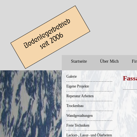
Startseite
Über Mich
Fi
Galerie
Fass
Eigene Projekte
Reperatur Arbeiten
Trockenbau
Wandgestaltungen
Freie Techniken
Lackier-, Lasur- und Ölarbeiten