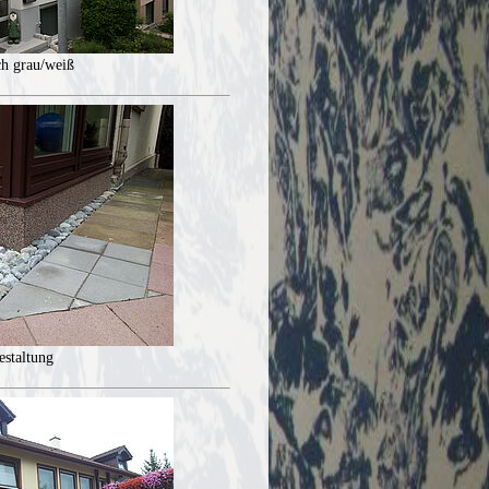
ch grau/weiß
estaltung