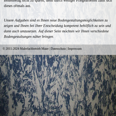
Bodenbelag nicht zu sparen, denn durch weniger Pflegearbeiten zahlt sich
dieses oftmals aus.
Unsere Aufgaben sind es Ihnen neue Bodengestaltungsmöglichkeiten zu
zeigen und Ihnen bei Ihrer Entscheidung kompetent behilflich zu sein und
dann auch umzusetzen.
Auf dieser Seite möchten wir Ihnen verschiedene
Bodengestaltungen näher bringen.
© 2011-2024
Malerfachbetrieb Maier
|
Datenschutz
|
Impressum